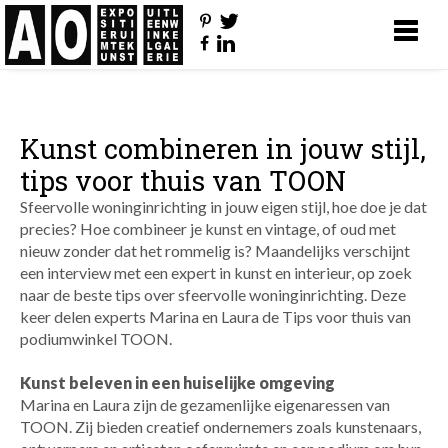
Kunst combineren in jouw stijl,
tips voor thuis van TOON
Sfeervolle woninginrichting
in
jouw eigen
stijl, hoe
doe je dat
precies?
Hoe combineer je kunst
en
vintage,
of
oud met
nieuw zonder dat het rommel
ig is
? Maandelijks
verschijnt
een interview met
een
expert
in
kunst en interieur
,
op zoek
naar
de beste tips
over
sfeervolle
woninginrichting
. Deze
keer
delen
experts
Marina en Laura
de
T
ips
voor thuis
van
podiumwinkel
TOON
.
Kunst beleven in een huiselijke omgeving
Marina en Laura zijn de
gezamenlijke
eigenaressen van
TOON
. Zij
bieden
creatief ondernemers
zoals kunstenaars,