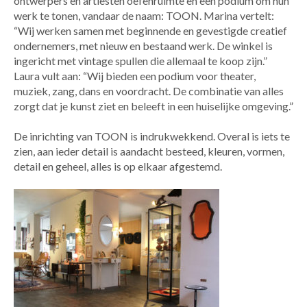
ontwerpers en artiesten
oefenruimte
en een podium
om hun
werk te
tonen
,
vanda
ar
de naam:
TOON
.
Marina vertelt:
“Wij werken samen met
beginnende en gevestigde creatief
ondernemers, met nieuw
en
bestaand werk. De winkel is
ingericht met vintage spullen die allemaal te koop zijn.
”
Laura vult aan: “Wij bieden een
podium voor theater,
muziek, zang, dans en voordracht. De combinatie van alles
zorgt dat je kunst ziet en beleeft in een huiselijke omgeving.
”
De inrichting van TOON is indrukwekkend. Overal is iets te
zien, aan ieder detail is aandacht besteed, kleuren, vormen,
detail en geheel, alles is op elkaar afgestemd.