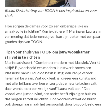
Beeld
: De inrichting van TOON is een inspiratiebron voor
thuis
Hoe zorgen de
dames
voor zo een onberispelijke en
smaakvolle inrichting?
K
un je dat leren?
Marina en Laura zijn
van mening dat iedereen stijlvol kan zijn
, zeker met een paar
gouden tips van TOON
.
T
ips voor thuis
van TOON
om jouw
woonkamer
stijlvol in te richten
Marina adviseert: “
Combineer modern met klassiek. Werkt
altijd! Bijvoorbeeld een modern kunstwerk boven een
klassieke bank.
H
oud de basis rustig
,
dan kan je verder
helemaal los gaan. Wat ook leuk is: creëer één kunstwand
met allerl
ei(kunst
werken en zorg dat er iets te lachen valt,
daar wordt iedereen vrolijk van!
” Laura vult aan: “D
oe
vooral wat jij mooi vind,
een ander heeft zijn eigen huis en
dat mogen ze zelf inrichten. Doe vooral niet wat de buren
ook doen, maar maak het persoonlijk door bijvoorbeeld een