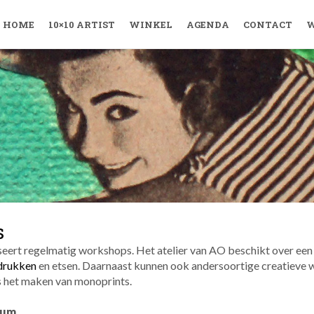
HOME
10×10 ARTIST
WINKEL
AGENDA
CONTACT
W
s
seert regelmatig workshops. Het atelier van AO beschikt over een 
drukken
en etsen. Daarnaast kunnen ook andersoortige creatieve
s het maken van monoprints.
eum