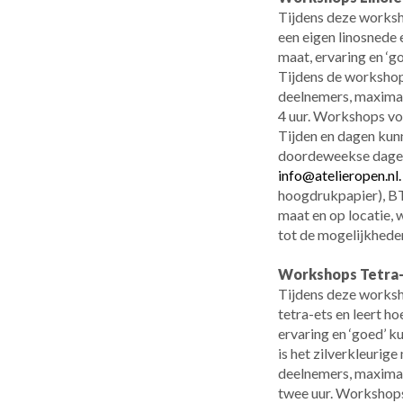
Tijdens deze worksho
een eigen linosnede 
maat, ervaring en ‘go
Tijdens de workshop
deelnemers, maximaa
4 uur. Workshops vo
Tijden en dagen kun
doordeweekse dagen
info@atelieropen.nl
hoogdrukpapier), BT
maat en op locatie,
tot de mogelijkhede
Workshops Tetra
Tijdens deze worksho
tetra-ets en leert h
ervaring en ‘goed’ ku
is het zilverkleurig
deelnemers, maximaa
twee uur. Workshops