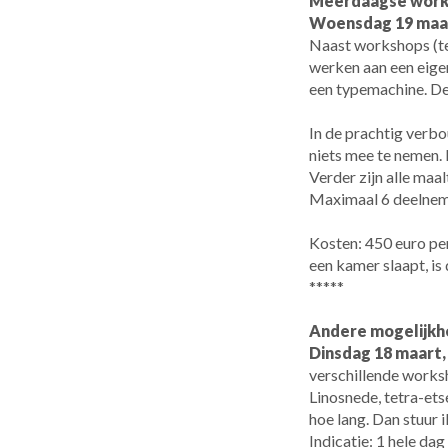
Meerdaagse works
Woensdag 19 maart
Naast workshops (tet
werken aan een eigen
een typemachine. De
In de prachtig verbo
niets mee te nemen. 
Verder zijn alle maal
Maximaal 6 deelnem
Kosten: 450 euro per
een kamer slaapt, is
*****
Andere mogelijkh
Dinsdag 18 maart,
verschillende worksh
Linosnede, tetra-et
hoe lang. Dan stuur 
Indicatie: 1 hele da