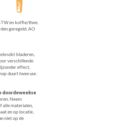
, BTW en koffie/thee.
rden geregeld. AO
gebruikt bladeren,
oor verschillende
ijzonder effect.
op duurt twee uur.
 op doordeweekse
neren. Neem
f alle materialen,
at en op locatie,
n niet op de