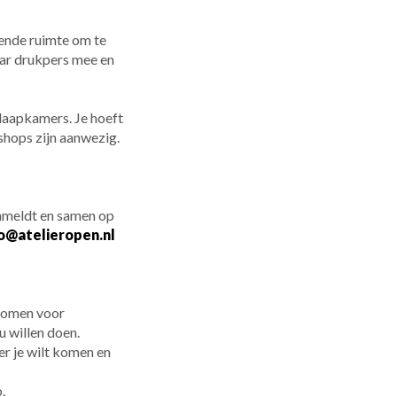
oende ruimte om te
haar drukpers mee en
slaapkamers. Je hoeft
shops zijn aanwezig.
anmeldt en samen op
o@atelieropen.nl
komen voor
 willen doen.
r je wilt komen en
.