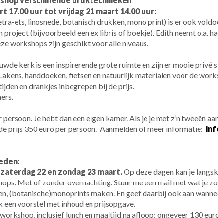
hop verschillende druktechnieken
 17.00 uur tot vrijdag 21 maart 14.00 uur:
ra-ets, linosnede, botanisch drukken, mono print) is er ook vold
 project (bijvoorbeeld een ex libris of boekje). Edith neemt o.a. 
ze workshops zijn geschikt voor alle niveaus.
uwde kerk is een inspirerende grote ruimte en zijn er mooie privé 
Lakens, handdoeken, fietsen en natuurlijk materialen voor de work
tijden en drankjes inbegrepen bij de prijs.
ers.
 persoon. Je hebt dan een eigen kamer. Als je je met z’n tweeën a
 de prijs 350 euro per persoon. Aanmelden of meer informatie:
inf
eden:
 zaterdag 22 en zondag 23 maart.
Op deze dagen kan je langs
ops. Met of zonder overnachting. Stuur me een mail met wat je zou
sen, (botanische)monoprints maken. En geef daarbij ook aan wannee
ik een voorstel met inhoud en prijsopgave.
g workshop, inclusief lunch en maaltijd na afloop: ongeveer 130 euro