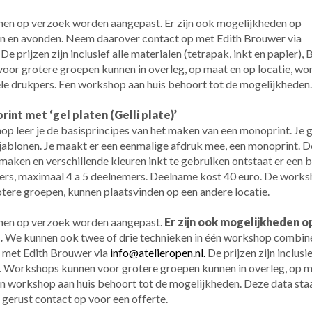
nen op verzoek worden aangepast. Er zijn ook mogelijkheden op
 en avonden. Neem daarover contact op met Edith Brouwer via
.
De prijzen zijn inclusief alle materialen (tetrapak, inkt en papier)
or grotere groepen kunnen in overleg, op maat en op locatie, wo
le drukpers. Een workshop aan huis behoort tot de mogelijkheden.
nt met ‘gel platen (Gelli plate)’
p leer je de basisprincipes van het maken van een monoprint. Je 
jablonen.
Je maakt er een eenmalige afdruk mee, een monoprint. D
 maken en verschillende kleuren inkt te gebruiken ontstaat er een b
rs, maximaal 4 a 5 deelnemers. Deelname kost 40 euro. De worksh
ere groepen, kunnen plaatsvinden op een andere locatie.
nnen op verzoek worden aangepast.
Er zijn ook mogelijkheden
.
We kunnen ook twee of drie technieken in één workshop combi
 met Edith Brouwer via
info@atelieropen.nl.
De prijzen zijn inclusie
 Workshops kunnen voor grotere groepen kunnen in overleg, op ma
n workshop aan huis behoort tot de mogelijkheden. Deze data staa
gerust contact op voor een offerte.