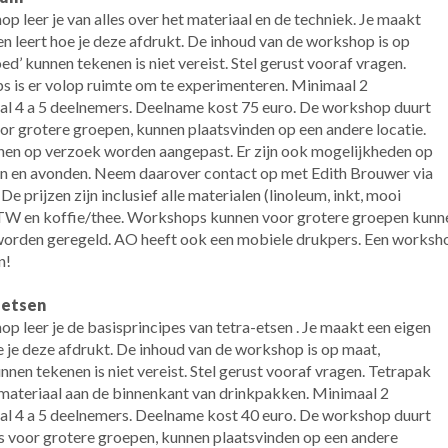
p leer je van alles over het materiaal en de techniek. Je maakt
en leert hoe je deze afdrukt. De inhoud van de workshop is op
ed’ kunnen tekenen is niet vereist. Stel gerust vooraf vragen.
s is er volop ruimte om te experimenteren.
Minimaal 2
l 4 a 5 deelnemers. Deelname kost 75 euro. De workshop duurt
or grotere groepen, kunnen plaatsvinden op een andere locatie.
nen op verzoek worden aangepast. Er zijn ook mogelijkheden op
 en avonden. Neem daarover contact op met Edith Brouwer via
.
De prijzen zijn inclusief alle materialen (linoleum, inkt, mooi
W en koffie/thee. Workshops kunnen voor grotere groepen kunnen
 worden geregeld. AO heeft ook een mobiele drukpers. Een worksh
n!
-etsen
p leer je de basisprincipes van tetra-etsen . Je maakt een eigen
oe je deze afdrukt. De inhoud van de workshop is op maat,
nnen tekenen is niet vereist. Stel gerust vooraf vragen. Tetrapak
e materiaal aan de binnenkant van drinkpakken.
Minimaal 2
l 4 a 5 deelnemers. Deelname kost 40 euro. De workshop duurt
 voor grotere groepen, kunnen plaatsvinden op een andere