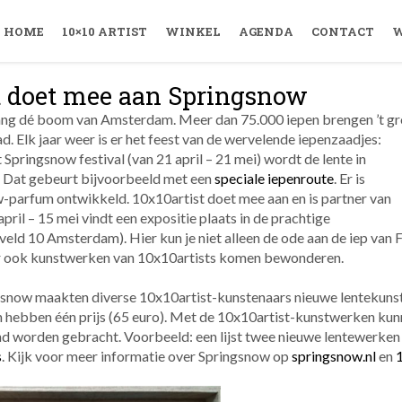
HOME
10×10 ARTIST
WINKEL
AGENDA
CONTACT
W
t doet mee aan Springsnow
lang dé boom van Amsterdam. Meer dan 75.000 iepen brengen ’t gr
ad. Elk jaar weer is er het feest van de wervelende iepenzaadjes:
Springsnow festival (van 21 april – 21 mei) wordt de lente in
 Dat gebeurt bijvoorbeeld met een
speciale iepenroute
. Er is
w-parfum ontwikkeld. 10x10artist doet mee aan en is partner van
pril – 15 mei vindt een expositie plaats in de prachtige
ld 10 Amsterdam). Hier kun je niet alleen de ode aan de iep van 
ar ook kunstwerken van 10x10artists komen bewonderen.
gsnow maakten diverse 10x10artist-kunstenaars nieuwe lentekunst.
 hebben één prijs (65 euro). Met de 10x10artist-kunstwerken ku
nd worden gebracht. Voorbeeld: een lijst twee nieuwe lentewerken
s
. Kijk voor meer informatie over Springsnow op
springsnow.nl
en