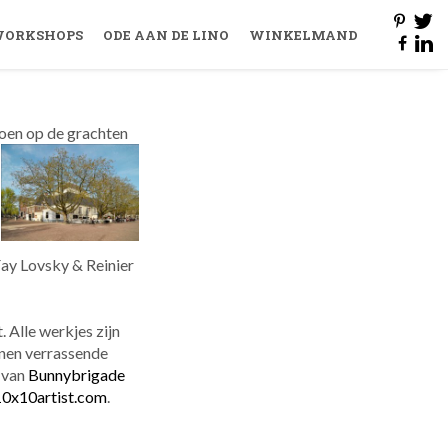
ORKSHOPS
ODE AAN DE LINO
WINKELMAND
oen op de grachten
Fay Lovsky & Reinier
 Alle werkjes zijn
nnen verrassende
 van
Bunnybrigade
10x10artist.com
.