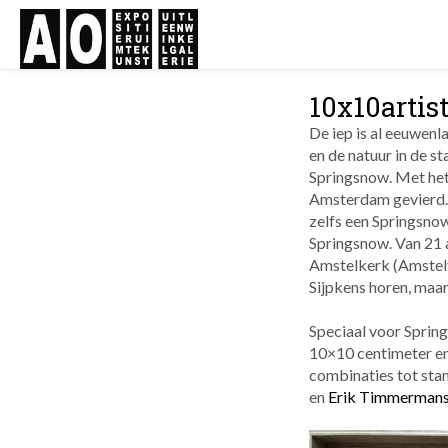
10x10artis
De iep is al eeuwen
en de
natuur in de st
Springsnow. Met het 
Amsterdam gevierd.
zelfs een Springsno
Springsnow. Van 21 a
Amstelkerk (Amstelve
Sijpkens horen, ma
Speciaal voor Sprin
10×10 centimeter en
combinaties tot sta
en
Erik Timmerman