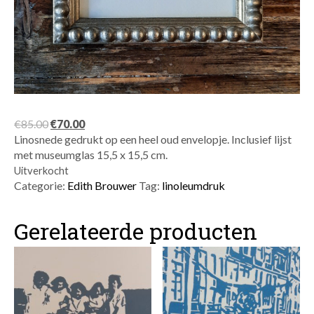
Oorspronkelijke
Huidige
€
85.00
€
70.00
prijs
prijs
Linosnede gedrukt op een heel oud envelopje. Inclusief lijst
was:
is:
met museumglas 15,5 x 15,5 cm.
€85.00.
€70.00.
Uitverkocht
Categorie:
Edith Brouwer
Tag:
linoleumdruk
Gerelateerde producten