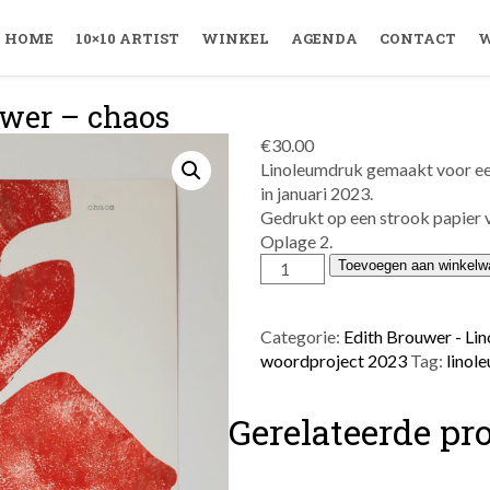
HOME
10×10 ARTIST
WINKEL
AGENDA
CONTACT
W
uwer – chaos
€
30.00
Linoleumdruk gemaakt voor ee
in januari 2023.
Gedrukt op een strook papier 
Oplage 2.
Edith
Toevoegen aan winkelw
Brouwer
-
chaos
Categorie:
Edith Brouwer - L
aantal
woordproject 2023
Tag:
linol
Gerelateerde pr