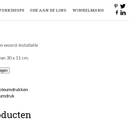
ORKSHOPS
ODE AAN DE LINO
WINKELMAND
n woord-installatie
van 30 x 11 cm.
agen
inoleumdrukken
eumdruk
oducten