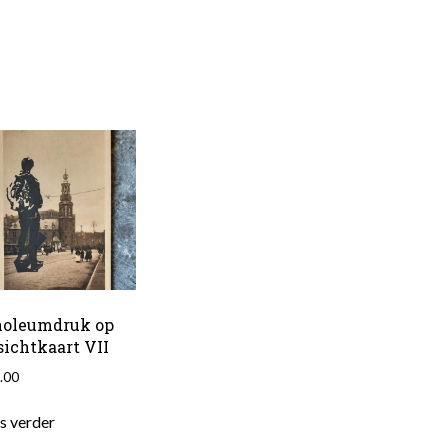
noleumdruk op
sichtkaart VII
.00
s verder