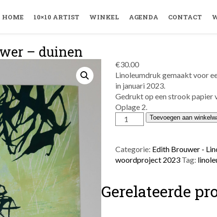
HOME
10×10 ARTIST
WINKEL
AGENDA
CONTACT
W
uwer – duinen
€
30.00
Linoleumdruk gemaakt voor ee
in januari 2023.
Gedrukt op een strook papier 
Oplage 2.
Edith
Toevoegen aan winkelw
Brouwer
-
duinen
Categorie:
Edith Brouwer - L
aantal
woordproject 2023
Tag:
linol
Gerelateerde pr