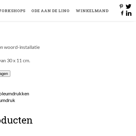
ORKSHOPS
ODE AAN DE LINO
WINKELMAND
n woord-installatie
van 30 x 11 cm.
agen
inoleumdrukken
eumdruk
oducten