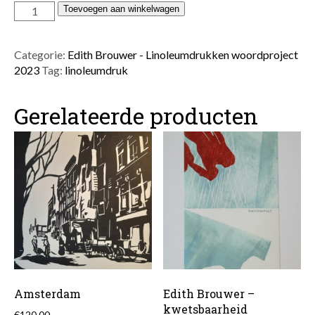
Edith
Toevoegen aan winkelwagen
Brouwer
-
midzomernacht
Categorie:
Edith Brouwer - Linoleumdrukken woordproject
aantal
2023
Tag:
linoleumdruk
Gerelateerde producten
Amsterdam
Edith Brouwer –
kwetsbaarheid
€
120.00