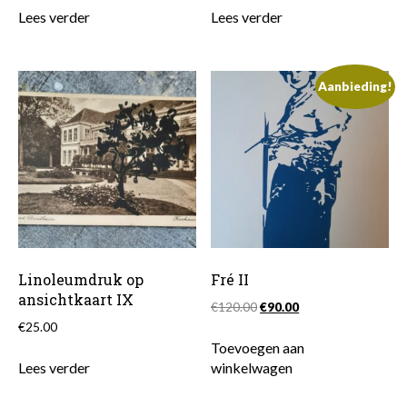
Lees verder
Lees verder
Aanbieding!
Linoleumdruk op
Fré II
ansichtkaart IX
Oorspronkelijke
Huidige
€
120.00
€
90.00
prijs
prijs
€
25.00
was:
is:
Toevoegen aan
€120.00.
€90.00.
Lees verder
winkelwagen