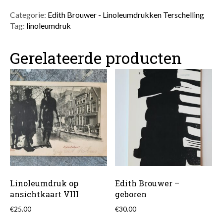
-
Terschelling
Categorie:
Edith Brouwer - Linoleumdrukken Terschelling
6
Tag:
linoleumdruk
aantal
Gerelateerde producten
Linoleumdruk op
Edith Brouwer –
ansichtkaart VIII
geboren
€
25.00
€
30.00