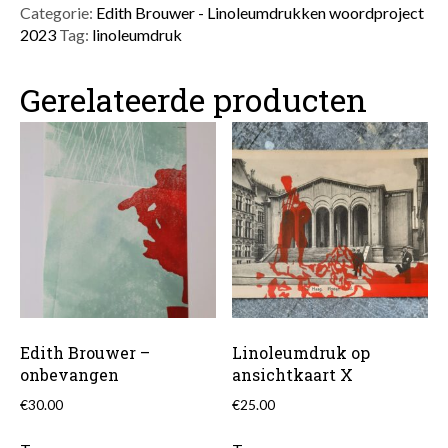
veerkracht
Categorie:
Edith Brouwer - Linoleumdrukken woordproject
2
2023
Tag:
linoleumdruk
aantal
Gerelateerde producten
Edith Brouwer –
Linoleumdruk op
onbevangen
ansichtkaart X
€
30.00
€
25.00