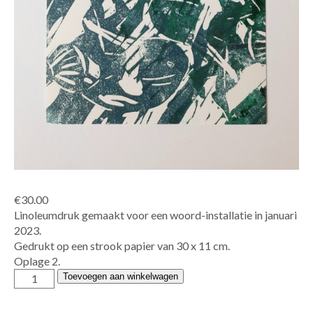
€
30.00
Linoleumdruk gemaakt voor een woord-installatie in januari
2023.
Gedrukt op een strook papier van 30 x 11 cm.
Oplage 2.
Edith
Toevoegen aan winkelwagen
Brouwer
-