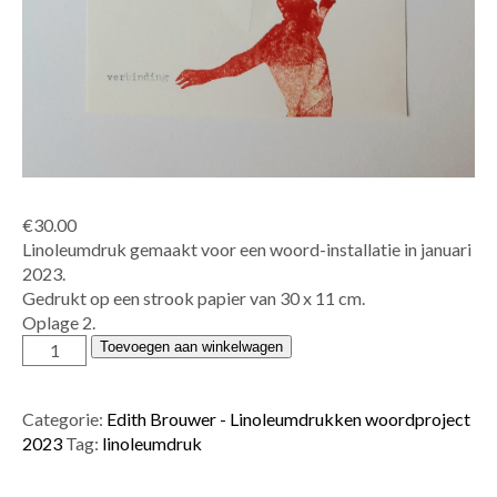
€
30.00
Linoleumdruk gemaakt voor een woord-installatie in januari
2023.
Gedrukt op een strook papier van 30 x 11 cm.
Oplage 2.
Edith
Toevoegen aan winkelwagen
Brouwer
-
verbinding
Categorie:
Edith Brouwer - Linoleumdrukken woordproject
aantal
2023
Tag:
linoleumdruk