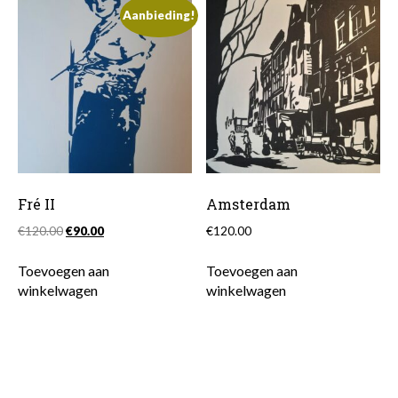
Aanbieding!
Fré II
Amsterdam
Oorspronkelijke
Huidige
€
120.00
€
90.00
€
120.00
prijs
prijs
was:
is:
Toevoegen aan
Toevoegen aan
€120.00.
€90.00.
winkelwagen
winkelwagen