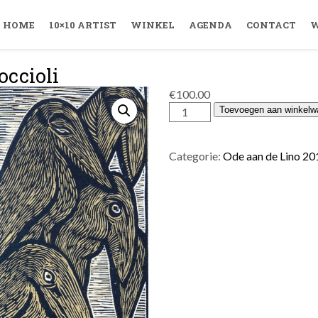
HOME
10×10 ARTIST
WINKEL
AGENDA
CONTACT
W
ccioli
€
100.00
Susanna
Toevoegen aan winkelw
Doccioli
aantal
Categorie:
Ode aan de Lino 20