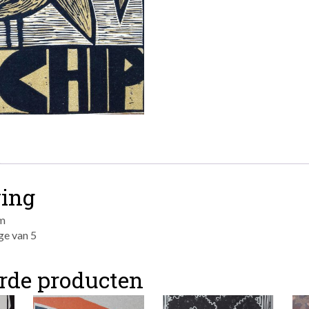
ving
cm
ge van 5
erde producten