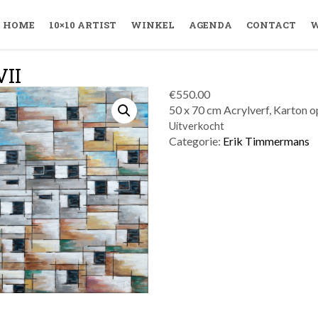
HOME
10×10 ARTIST
WINKEL
AGENDA
CONTACT
W
VII
€
550.00
50 x 70 cm Acrylverf, Karton 
Uitverkocht
Categorie:
Erik Timmermans