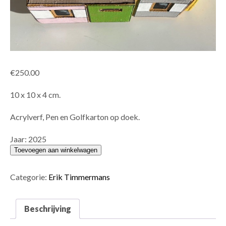
€
250.00
10 x 10 x 4 cm.
Acrylverf, Pen en Golfkarton op doek.
Jaar: 2025
Platte
Toevoegen aan winkelwagen
Art
121
Categorie:
Erik Timmermans
b
aantal
Beschrijving